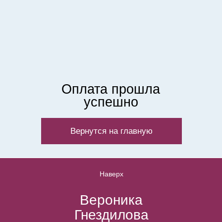
Оплата прошла
успешно
Вернутся на главную
Наверх
Вероника
Гнездилова
Психолог, гештальт-терапевт
Политика конфиденциальности и
обработки персональных данных
Договор оферты
*Instagram принадлежит компании
Meta, признанной экстремистской и
запрещённой на территории РФ