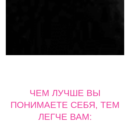
увидеть себя глубже
узнать о себе новое
услышать свои чувства
понять, какая вы
осознать, чего вы
действительно хотите
Хочу тетрадь