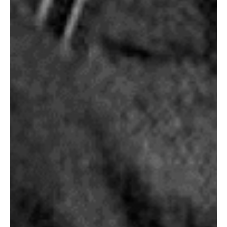
а не на «автопилоте»
улучшать качество своей жизни
ЭТО ПУТЬ К СЕБЕ
НАСТОЯЩЕЙ ЧЕРЕЗ:
психотерапевтические техники
и упражнения
честные ответы самой себе
контакт со своим
бессознательным
наблюдения за своими
чувствами и телесными
реакциями
Начать самопознание