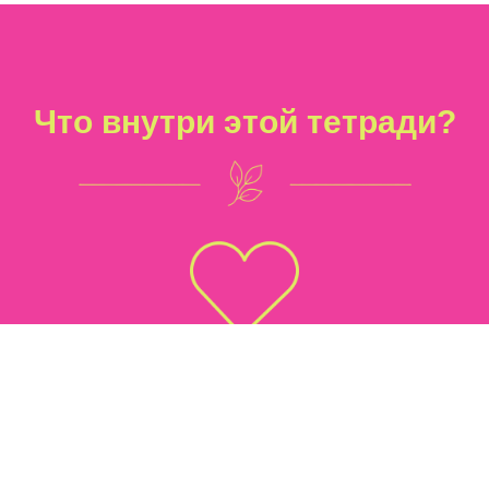
Что внутри этой тетради?
«Я поняла, как
много я
игнорировала свои
чувства»
10 моих любимых
психотерапевтических техник, которые
подходят для самостоятельной
работы. Каждая из них направлена на