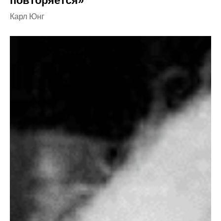
повторяется»
Карл Юнг